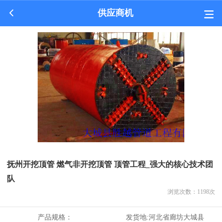
供应商机
抚州开挖顶管 燃气非开挖顶管 顶管工程_强大的核心技术团
队
浏览次数：
1198
次
产品规格：
发货地:
河北省廊坊大城县