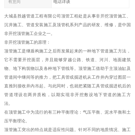
有意向
电话详谈
大城县胜越管道工程有限公司顶管工程处是从事非开挖顶管施工、
沉井施工、管道安装施工及顶管机系列产品的研发、维修，是中国
非开挖顶管施工企业之一。
非开挖顶管施工的原理：
顶管施工是继盾构施工之后而发展起来的一种地下管道施工方法，
它不需要开挖面层，并且能够穿越公路、铁道、河川、地面建筑
物、地下构筑物以及各种地下管线等。顶管施工借助于主顶油缸及
管道间中继间等的推力，把工具管或掘进机从工作井内穿过图层一
直推到接收井内吊起。与此同时，也就把紧随工具管或掘进机后的
管道埋设在两井质检，以期实现非开挖敷设地下管道的施工方
法。
在顶管施工中为流行的有三种平衡理论：气压平衡、泥水平衡和土
压平衡理论。
顶管施工突出的特点就是适应性问题。针对不同的地质情况、施工