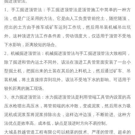
掘进顶管法。
1、手工掘进顶管法：手工掘进顶管法是顶管施工中简单的一种方
法，也是广泛采用的方法。它是由人工负责管前挖土，随挖随顶，
挖出的土方由手推车或矿车运到工作坑，然后用吊装机械吊出坑
外。这种顶进方法工作条件差，劳动强度大，仅适用于顶管不受地
下水影响，距离较短的场合。
2、机械掘进顶管法：机械掘进顶管法与手工掘进顶管法大致相同，
除了掘进和管内运土不同外。该法在顶进工具管里面安装了一台小
型掘土机，把掘出来的土装在其后的上料机上，然后通过矿车、吊
装机械，将土直接排弃到坑外。该法不受地下水的影响。可适用于
较长距离的施工现场。
3、水力掘进顶管法：水力掘进顶管法是利用管端工具管内设置的高
压水枪喷出高压水，将管前端的水冲散，变成泥浆，然后用水力吸
泥机或泥浆泵将泥浆排除出去，这样边冲边顶，不断前进。这种方
法优点是效率高、成本低，缺点是顶进时方向不易控制。
大城县胜越管道工程有限公司以精湛的技术、严谨的管理、超卓的