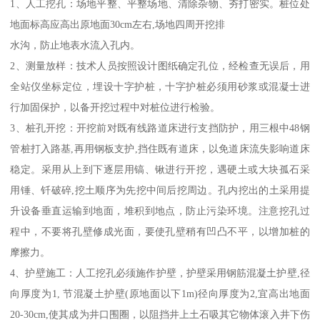
1、人工挖孔：场地平整、平整场地、清除杂物、夯打密实。桩位处
地面标高应高出原地面30cm左右,场地四周开挖排
水沟，防止地表水流入孔内。
2、测量放样：技术人员按照设计图纸确定孔位，经检查无误后，用
全站仪坐标定位，埋设十字护桩，十字护桩必须用砂浆或混凝士进
行加固保护，以备开挖过程中对桩位进行检验。
3、桩孔开挖：开挖前对既有线路道床进行支挡防护，用三根中48钢
管桩打入路基,再用钢板支护,挡住既有道床，以免道床流失影响道床
稳定。采用从上到下逐层用镐、锹进行开挖，遇硬土或大块孤石采
用锤、钎破碎,挖土顺序为先挖中间后挖周边。孔内挖出的土采用提
升设备垂直运输到地面，堆积到地点，防止污染环境。注意挖孔过
程中，不要将孔壁修成光面，要使孔壁稍有凹凸不平，以增加桩的
摩擦力。
4、护壁施工：人工挖孔必须施作护壁，护壁采用钢筋混凝土护壁,径
向厚度为1, 节混凝土护壁(原地面以下1m)径向厚度为2,宜高出地面
20-30cm,使其成为井口围圈，以阻挡井上土石吸其它物体滚入井下伤