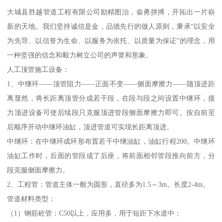
大城县胜越管道工程有限公司励精图治，奋勇拼搏，开拓出一片崭
新的天地。我们坚持诚信是金，品德先行的做人原则，秉承“以安全
为先导、以信誉为生命、以服务为依托、以质量为保证”的理念，用
一种坚强的信念和毅力树立公司的声誉和形象。
人工顶管施工设备：
1、中继环——顶管阻力——正面不变——侧面摩擦力——随顶进距
离显然，将长距离顶管分成若干段，在段与段之间设置中继环，接
力顶进设备可使后续段只克服顶进管段侧面摩擦力即可。按自前至
后顺序开动中继环油缸，顶进管道可实现长距离顶进。
中继环：在中继环成环形布置若干中继油缸，油缸行程200。中继环
油缸工作时，后面的管段成了后座，将前面相邻管段推向前方，分
段克服侧面摩擦力。
2、工程管：管道主体一般为圆形，直径多为1.5～3m。长度2-4m。
管道材料类型：
（1）钢筋砼管：C50以上，应用多，用于短距下水道中；