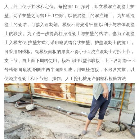
人，并且便于挡水和定位。每挖掘1.0m深时，即立模灌注混凝土护
壁。两节护壁之间留10~ 1空隙，以便混凝土的灌注施工。为加速混
凝土的凝结，可掺入速凝剂。模板不需光滑平整,以利于与桩体混凝
土的联接。为了进一步提高柱身混凝土与护壁的粘结，也为了混凝
土入模方便,护壁方式可采用喇叭错台状护壁。护壁混凝士的施工，
可采用钢模板。钢模板面板的厚度不得小于4,浇注混凝士时拆上节，
支下节，自上而下周转使用。模板间用U型卡联接，上下设两道6~ 8
号槽钢圈顶紧;钢圈由两半圆圈组成，用螺栓连接，不另设支撑，以
便浇注混凝土和下节挖土操作。人工挖孔桩允许偏差和检验方法