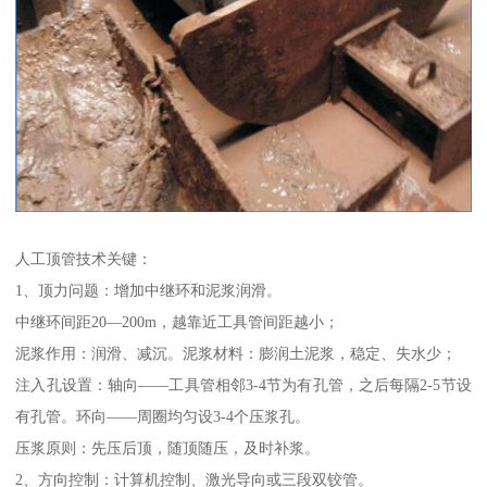
人工顶管技术关键：
1、顶力问题：增加中继环和泥浆润滑。
中继环间距20—200m，越靠近工具管间距越小；
泥浆作用：润滑、减沉。泥浆材料：膨润土泥浆，稳定、失水少；
注入孔设置：轴向——工具管相邻3-4节为有孔管，之后每隔2-5节设
有孔管。环向——周圈均匀设3-4个压浆孔。
压浆原则：先压后顶，随顶随压，及时补浆。
2、方向控制：计算机控制、激光导向或三段双铰管。