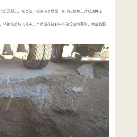
浇筑混凝土、拉套管、检查桩身质量，用冲压机挖土时摇动并压
，将钢筋笼放入孔中，再然后在钻孔中间架设浇筑导管，并且将混