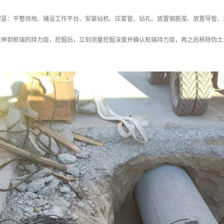
程是：平整场地、铺设工作平台、安装钻机、压套管、钻孔、放置钢筋笼、放置导管、
延伸到桩端的持力层，挖掘后，立刻测量挖掘深度并确认桩端持力层，再之后移除伪土