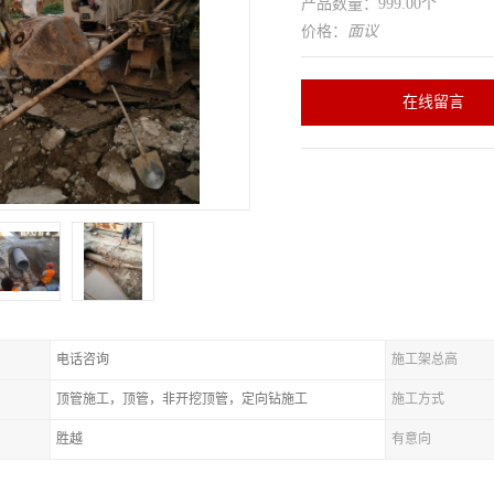
产品数量：999.00个
价格：
面议
在线留言
电话咨询
施工架总高
顶管施工，顶管，非开挖顶管，定向钻施工
施工方式
胜越
有意向