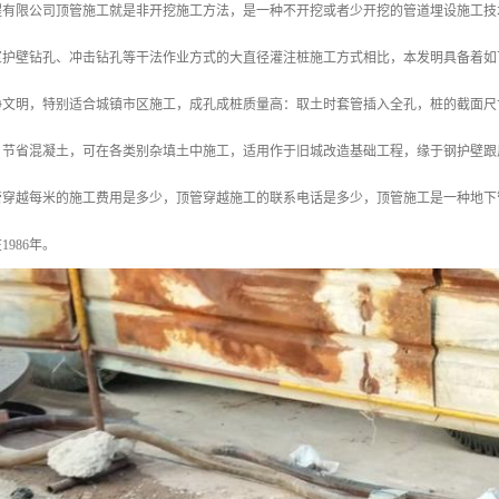
程有限公司顶管施工就是非开挖施工方法，是一种不开挖或者少开挖的管道埋设施工技
浆护壁钻孔、冲击钻孔等干法作业方式的大直径灌注桩施工方式相比，本发明具备着如
净文明，特别适合城镇市区施工，成孔成桩质量高：取土时套管插入全孔，桩的截面尺
，节省混凝土，可在各类别杂填土中施工，适用作于旧城改造基础工程，缘于钢护壁跟
管穿越每米的施工费用是多少，顶管穿越施工的联系电话是多少，顶管施工是一种地下
986年。