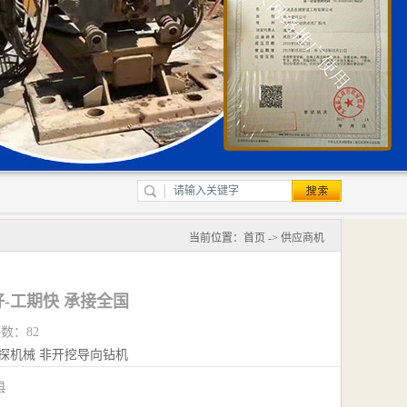
当前位置：
首页
->
供应商机
-工期快 承接全国
览数：82
探机械
非开挖导向钻机
城县